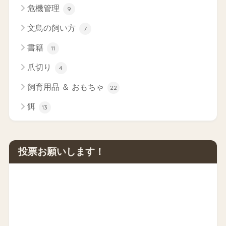
危機管理
9
文鳥の飼い方
7
書籍
11
爪切り
4
飼育用品 ＆ おもちゃ
22
餌
13
投票お願いします！