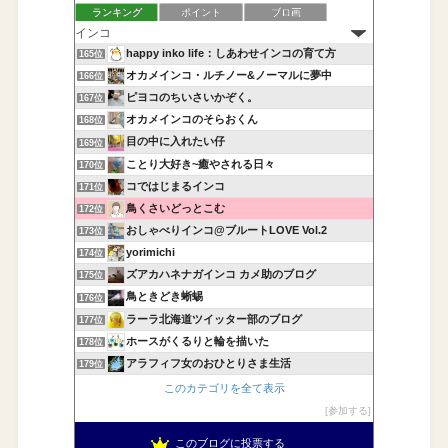
ランキング
ポイント
ブロ画
happy inko life：しあわせインコの育て方
165位
オカメインコ・ルチノー&ノーマルに夢中
166位
ピヨコのちいさいかぞく。
167位
オカメインコのそらおくん
168位
目の中に入れたい仔
169位
ことり大好き~癒やされる日々
170位
コではじまるインコ
171位
鳥くさいどっとこむ
172位
おしゃべりインコ@ブルートLOVE Vol.2
173位
yorimichi
174位
ズアカハネナガインコ カメ助のブログ
175位
鳥ときどき蜥蜴
176位
ラーラ北海道ツイッター部のブログ
177位
ホースがくるりと輪を描いた
178位
アラフィフ女のおひとりさま生活
179位
このカテゴリを全て表示
参加する
このブログに投票する