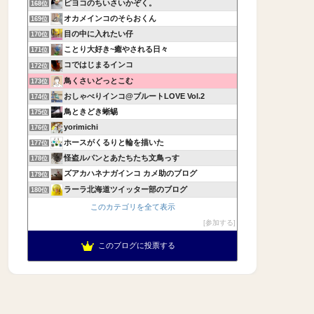
ピヨコのちいさいかぞく。
168位
オカメインコのそらおくん
169位
目の中に入れたい仔
170位
ことり大好き~癒やされる日々
171位
コではじまるインコ
172位
鳥くさいどっとこむ
173位
おしゃべりインコ@ブルートLOVE Vol.2
174位
鳥ときどき蜥蜴
175位
yorimichi
176位
ホースがくるりと輪を描いた
177位
怪盗ルパンとあたちたち文鳥っす
178位
ズアカハネナガインコ カメ助のブログ
179位
ラーラ北海道ツイッター部のブログ
180位
このカテゴリを全て表示
参加する
このブログに投票する