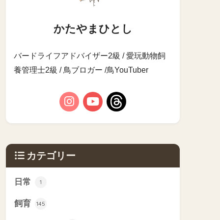
かたやまひとし
バードライフアドバイザー2級 / 愛玩動物飼
養管理士2級 / 鳥ブロガー /鳥YouTuber
カテゴリー
日常
1
飼育
145