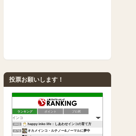
投票お願いします！
ランキング
ポイント
ブロ画
happy inko life：しあわせインコの育て方
166位
オカメインコ・ルチノー&ノーマルに夢中
167位