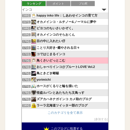
ランキング
ポイント
ブロ画
happy inko life：しあわせインコの育て方
166位
オカメインコ・ルチノー&ノーマルに夢中
167位
ピヨコのちいさいかぞく。
168位
オカメインコのそらおくん
169位
目の中に入れたい仔
170位
ことり大好き~癒やされる日々
171位
コではじまるインコ
172位
鳥くさいどっとこむ
173位
おしゃべりインコ@ブルートLOVE Vol.2
174位
鳥ときどき蜥蜴
175位
yorimichi
176位
ホースがくるりと輪を描いた
177位
怪盗ルパンとあたちたち文鳥っす
178位
ズアカハネナガインコ カメ助のブログ
179位
ラーラ北海道ツイッター部のブログ
180位
このカテゴリを全て表示
参加する
このブログに投票する