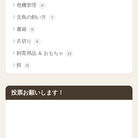
危機管理
9
文鳥の飼い方
7
書籍
11
爪切り
4
飼育用品 ＆ おもちゃ
22
餌
13
投票お願いします！