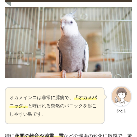
オカメインコは非常に臆病で、
「オカメパ
ニック」
と呼ばれる突然のパニックを起こ
ひとし
しやすい鳥です。
特に
夜間の物音や地震、雷
などの環境の変化に敏感で、驚