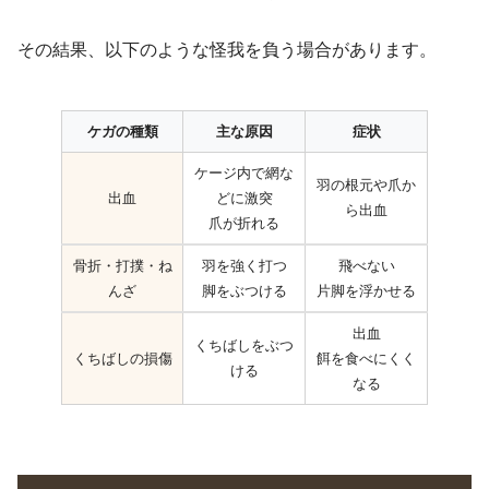
その結果、以下のような怪我を負う場合があります。
ケガの種類
主な原因
症状
ケージ内で網な
羽の根元や爪か
出血
どに激突
ら出血
爪が折れる
骨折・打撲・ね
羽を強く打つ
飛べない
んざ
脚をぶつける
片脚を浮かせる
出血
くちばしをぶつ
くちばしの損傷
餌を食べにくく
ける
なる