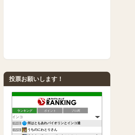
投票お願いします！
ランキング
ポイント
ブロ画
何はともあれバイオリンとインコ達
151位
うちのにわとりさん
152位