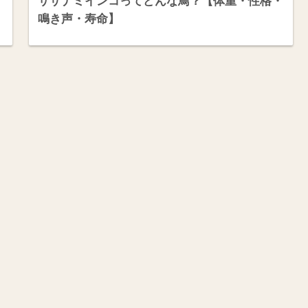
サザナミインコってどんな鳥？【体重・性格・
鳴き声・寿命】