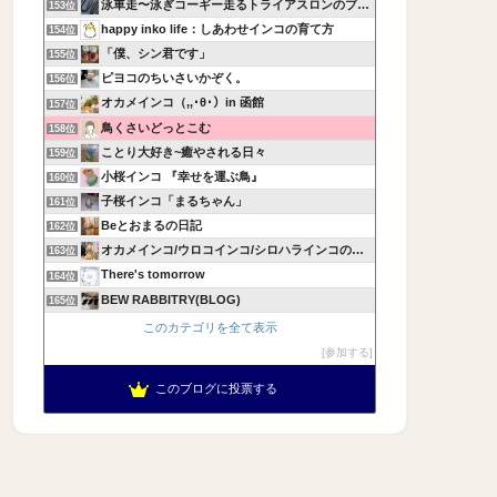
泳車走〜泳ぎコーギー走るトライアスロンのブログ〜
153位
happy inko life：しあわせインコの育て方
154位
「僕、シン君です」
155位
ピヨコのちいさいかぞく。
156位
オカメインコ（,,･θ･）in 函館
157位
鳥くさいどっとこむ
158位
ことり大好き~癒やされる日々
159位
小桜インコ 『幸せを運ぶ鳥』
160位
子桜インコ「まるちゃん」
161位
Beとおまるの日記
162位
オカメインコ/ウロコインコ/シロハラインコの飼育記録
163位
There's tomorrow
164位
BEW RABBITRY(BLOG)
165位
このカテゴリを全て表示
参加する
このブログに投票する