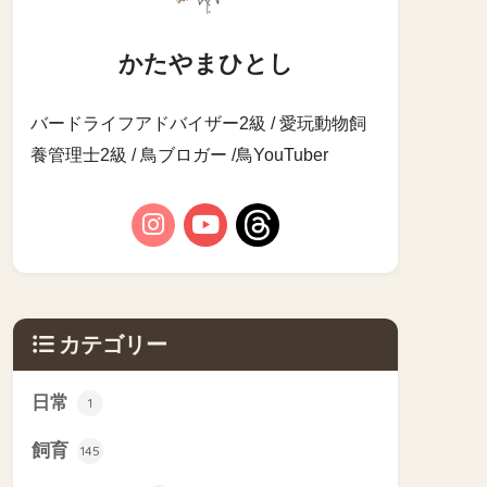
かたやまひとし
バードライフアドバイザー2級 / 愛玩動物飼
養管理士2級 / 鳥ブロガー /鳥YouTuber
カテゴリー
日常
1
飼育
145