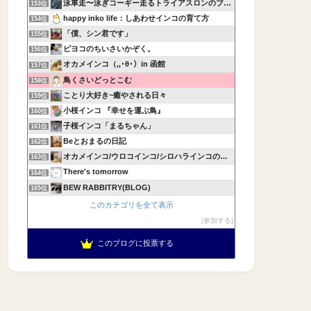
泳車走〜泳ぎコーギー走るトライアスロンのブログ〜
153位
happy inko life：しあわせインコの育て方
154位
「僕、シン君です」
155位
ピヨコのちいさいかぞく。
156位
オカメインコ（,,･θ･）in 函館
157位
鳥くさいどっとこむ
158位
ことり大好き~癒やされる日々
159位
小桜インコ 『幸せを運ぶ鳥』
160位
子桜インコ「まるちゃん」
161位
Beとおまるの日記
162位
オカメインコ/ウロコインコ/シロハラインコの飼育記録
163位
There's tomorrow
164位
BEW RABBITRY(BLOG)
165位
このカテゴリを全て表示
参加する
このブログに投票する