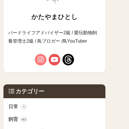
かたやまひとし
バードライフアドバイザー2級 / 愛玩動物飼
養管理士2級 / 鳥ブロガー /鳥YouTuber
カテゴリー
日常
1
飼育
145