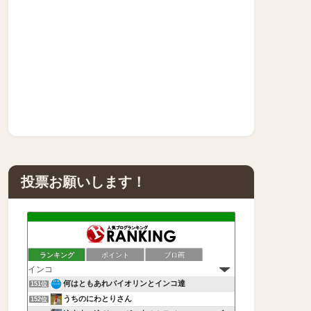
投票お願いします！
ランキング
ポイント
ブロ画
何はともあれバイオリンとインコ達
151位
うちのにわとりさん
152位