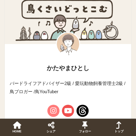
かたやまひとし
バードライフアドバイザー2級 / 愛玩動物飼養管理士2級 /
鳥ブロガー /鳥YouTuber
HOME
シェア
フォロー
トップ