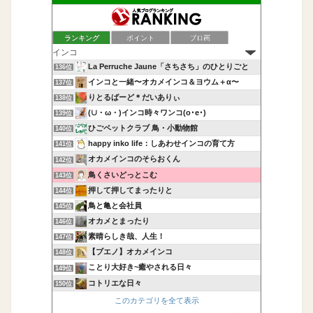
ランキング
ポイント
ブロ画
La Perruche Jaune「さちさち」のひとりごと
136位
インコと一緒〜オカメインコ＆ヨウム＋α〜
137位
りとるばーど＊だいありぃ
138位
(∪・ω・)インコ時々ワンコ(o･e･)
139位
ひごペットクラブ 鳥・小動物館
140位
happy inko life：しあわせインコの育て方
141位
オカメインコのそらおくん
142位
鳥くさいどっとこむ
143位
押して押してまったりと
144位
鳥と亀と会社員
145位
オカメとまったり
146位
素晴らしき哉、人生！
147位
【ブエノ】オカメインコ
148位
ことり大好き~癒やされる日々
149位
コトリエな日々
150位
このカテゴリを全て表示