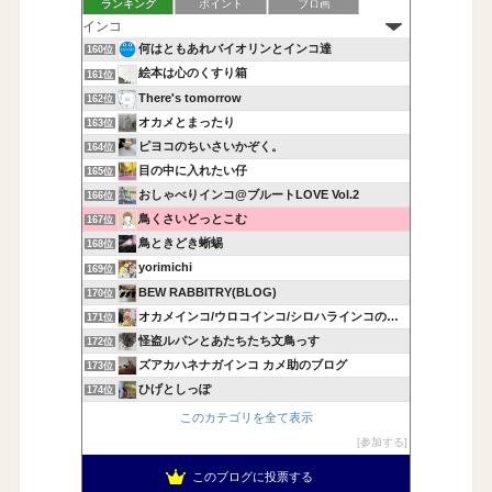
ランキング
ポイント
ブロ画
何はともあれバイオリンとインコ達
160位
絵本は心のくすり箱
161位
There's tomorrow
162位
オカメとまったり
163位
ピヨコのちいさいかぞく。
164位
目の中に入れたい仔
165位
おしゃべりインコ@ブルートLOVE Vol.2
166位
鳥くさいどっとこむ
167位
鳥ときどき蜥蜴
168位
yorimichi
169位
BEW RABBITRY(BLOG)
170位
オカメインコ/ウロコインコ/シロハラインコの飼育記録
171位
怪盗ルパンとあたちたち文鳥っす
172位
ズアカハネナガインコ カメ助のブログ
173位
ひげとしっぽ
174位
このカテゴリを全て表示
参加する
このブログに投票する