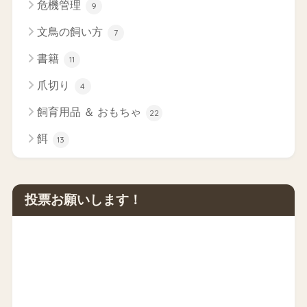
危機管理
9
文鳥の飼い方
7
書籍
11
爪切り
4
飼育用品 ＆ おもちゃ
22
餌
13
投票お願いします！