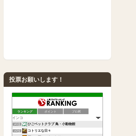
投票お願いします！
ランキング
ポイント
ブロ画
ひごペットクラブ 鳥・小動物館
141位
コトリエな日々
142位