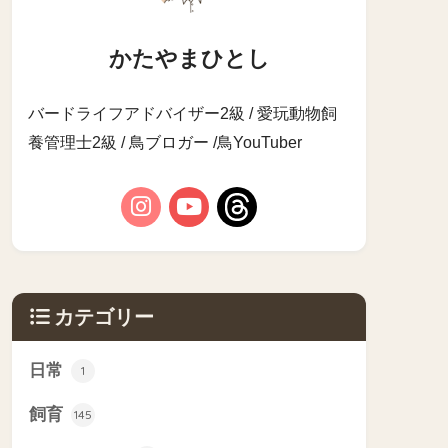
かたやまひとし
バードライフアドバイザー2級 / 愛玩動物飼
養管理士2級 / 鳥ブロガー /鳥YouTuber
カテゴリー
日常
1
飼育
145