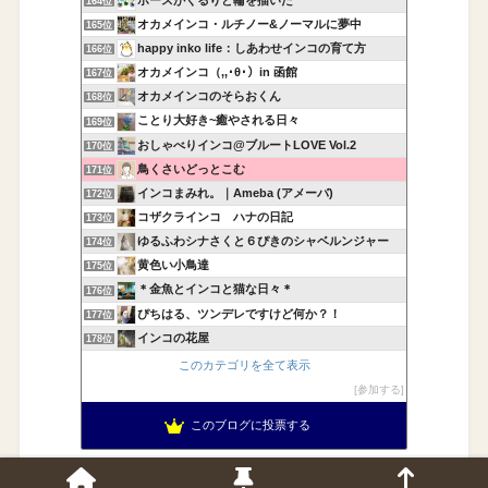
164位
オカメインコ・ルチノー&ノーマルに夢中
165位
happy inko life：しあわせインコの育て方
166位
オカメインコ（,,･θ･）in 函館
167位
オカメインコのそらおくん
168位
ことり大好き~癒やされる日々
169位
おしゃべりインコ@ブルートLOVE Vol.2
170位
鳥くさいどっとこむ
171位
インコまみれ。｜Ameba (アメーバ)
172位
コザクラインコ ハナの日記
173位
ゆるふわシナさくと６ぴきのシャベルンジャー
174位
黄色い小鳥達
175位
＊金魚とインコと猫な日々＊
176位
ぴちはる、ツンデレですけど何か？！
177位
インコの花屋
178位
このカテゴリを全て表示
参加する
このブログに投票する