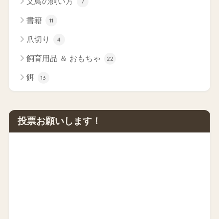
文鳥の飼い方
7
書籍
11
爪切り
4
飼育用品 ＆ おもちゃ
22
餌
13
投票お願いします！