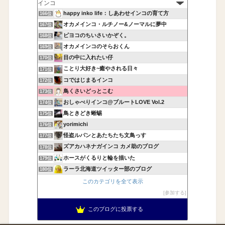
happy inko life：しあわせインコの育て方
166位
オカメインコ・ルチノー&ノーマルに夢中
167位
ピヨコのちいさいかぞく。
168位
オカメインコのそらおくん
169位
目の中に入れたい仔
170位
ことり大好き~癒やされる日々
171位
コではじまるインコ
172位
鳥くさいどっとこむ
173位
おしゃべりインコ@ブルートLOVE Vol.2
174位
鳥ときどき蜥蜴
175位
yorimichi
176位
怪盗ルパンとあたちたち文鳥っす
177位
ズアカハネナガインコ カメ助のブログ
178位
ホースがくるりと輪を描いた
179位
ラーラ北海道ツイッター部のブログ
180位
このカテゴリを全て表示
参加する
このブログに投票する