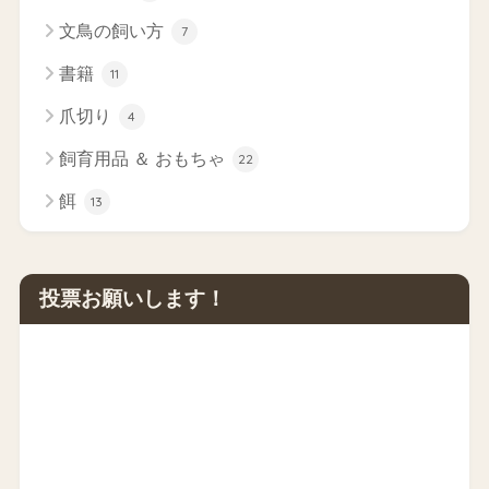
文鳥の飼い方
7
書籍
11
爪切り
4
飼育用品 ＆ おもちゃ
22
餌
13
投票お願いします！