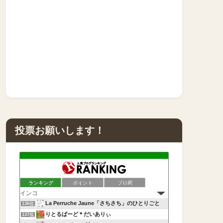
投票お願いします！
ランキング
ポイント
ブロ画
La Perruche Jaune「さちさち」のひとりごと
136位
りとるばーど＊だいありぃ
137位