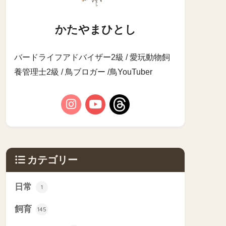
かたやまひとし
バードライフアドバイザー2級 / 愛玩動物飼
養管理士2級 / 鳥ブロガー /鳥YouTuber
カテゴリー
日常
1
飼育
145