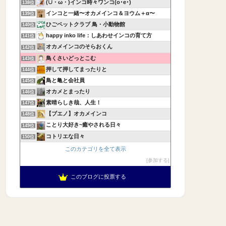
(∪・ω・)インコ時々ワンコ(o･e･)
138位
インコと一緒〜オカメインコ＆ヨウム＋α〜
139位
ひごペットクラブ 鳥・小動物館
140位
happy inko life：しあわせインコの育て方
141位
オカメインコのそらおくん
142位
鳥くさいどっとこむ
143位
押して押してまったりと
144位
鳥と亀と会社員
145位
オカメとまったり
146位
素晴らしき哉、人生！
147位
【ブエノ】オカメインコ
148位
ことり大好き~癒やされる日々
149位
コトリエな日々
150位
このカテゴリを全て表示
参加する
このブログに投票する