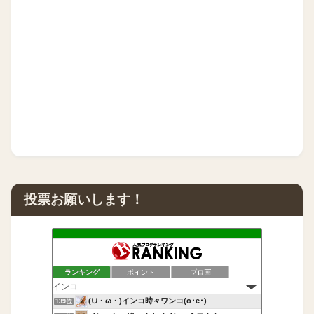
投票お願いします！
ランキング
ポイント
ブロ画
(∪・ω・)インコ時々ワンコ(o･e･)
139位