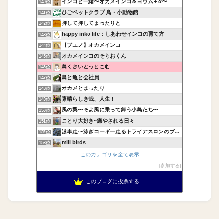
インコと一緒〜オカメインコ＆ヨウム＋α〜
140位
ひごペットクラブ 鳥・小動物館
141位
押して押してまったりと
142位
happy inko life：しあわせインコの育て方
143位
【ブエノ】オカメインコ
144位
オカメインコのそらおくん
145位
鳥くさいどっとこむ
146位
鳥と亀と会社員
147位
オカメとまったり
148位
素晴らしき哉、人生！
149位
風の翼〜そよ風に乗って舞う小鳥たち〜
150位
ことり大好き~癒やされる日々
151位
泳車走〜泳ぎコーギー走るトライアスロンのブログ〜
152位
mill birds
153位
このカテゴリを全て表示
参加する
このブログに投票する