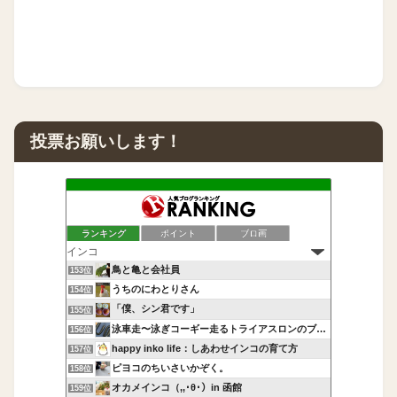
投票お願いします！
ランキング
ポイント
ブロ画
鳥と亀と会社員
153位
うちのにわとりさん
154位
「僕、シン君です」
155位
泳車走〜泳ぎコーギー走るトライアスロンのブログ〜
156位
happy inko life：しあわせインコの育て方
157位
ピヨコのちいさいかぞく。
158位
オカメインコ（,,･θ･）in 函館
159位