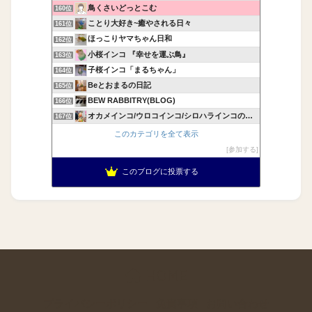
鳥くさいどっとこむ
160位
ことり大好き~癒やされる日々
161位
ほっこりヤマちゃん日和
162位
小桜インコ 『幸せを運ぶ鳥』
163位
子桜インコ「まるちゃん」
164位
Beとおまるの日記
165位
BEW RABBITRY(BLOG)
166位
オカメインコ/ウロコインコ/シロハラインコの飼育記録
167位
このカテゴリを全て表示
参加する
このブログに投票する
HOME
プライバシーポリシー
免責事項
お問い合わせ