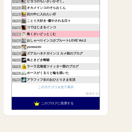
ピヨコのちいさいかぞく。
167位
オカメインコのそらおくん
168位
目の中に入れたい仔
169位
ことり大好き~癒やされる日々
170位
コではじまるインコ
171位
鳥くさいどっとこむ
172位
おしゃべりインコ@ブルートLOVE Vol.2
173位
yorimichi
174位
ズアカハネナガインコ カメ助のブログ
175位
鳥ときどき蜥蜴
176位
ラーラ北海道ツイッター部のブログ
177位
ホースがくるりと輪を描いた
178位
アラフィフ女のおひとりさま生活
179位
このカテゴリを全て表示
参加する
このブログに投票する