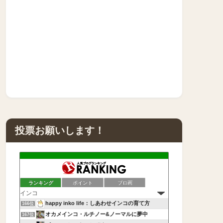
投票お願いします！
ランキング
ポイント
ブロ画
happy inko life：しあわせインコの育て方
166位
オカメインコ・ルチノー&ノーマルに夢中
167位