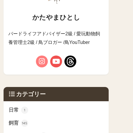
かたやまひとし
バードライフアドバイザー2級 / 愛玩動物飼
養管理士2級 / 鳥ブロガー /鳥YouTuber
カテゴリー
日常
1
飼育
145