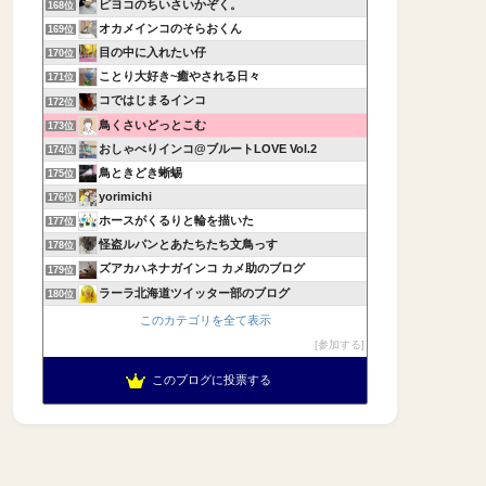
ピヨコのちいさいかぞく。
168位
オカメインコのそらおくん
169位
目の中に入れたい仔
170位
ことり大好き~癒やされる日々
171位
コではじまるインコ
172位
鳥くさいどっとこむ
173位
おしゃべりインコ@ブルートLOVE Vol.2
174位
鳥ときどき蜥蜴
175位
yorimichi
176位
ホースがくるりと輪を描いた
177位
怪盗ルパンとあたちたち文鳥っす
178位
ズアカハネナガインコ カメ助のブログ
179位
ラーラ北海道ツイッター部のブログ
180位
このカテゴリを全て表示
参加する
このブログに投票する