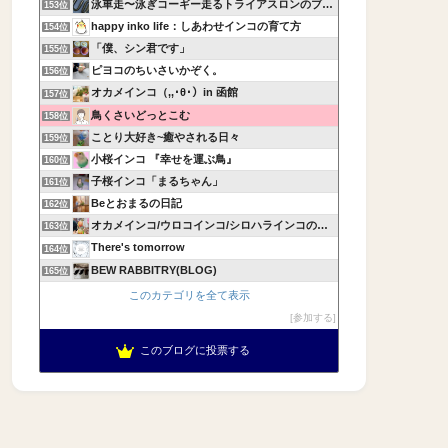
泳車走〜泳ぎコーギー走るトライアスロンのブログ〜
153位
happy inko life：しあわせインコの育て方
154位
「僕、シン君です」
155位
ピヨコのちいさいかぞく。
156位
オカメインコ（,,･θ･）in 函館
157位
鳥くさいどっとこむ
158位
ことり大好き~癒やされる日々
159位
小桜インコ 『幸せを運ぶ鳥』
160位
子桜インコ「まるちゃん」
161位
Beとおまるの日記
162位
オカメインコ/ウロコインコ/シロハラインコの飼育記録
163位
There's tomorrow
164位
BEW RABBITRY(BLOG)
165位
このカテゴリを全て表示
参加する
このブログに投票する