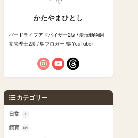
かたやまひとし
バードライフアドバイザー2級 / 愛玩動物飼
養管理士2級 / 鳥ブロガー /鳥YouTuber
カテゴリー
日常
1
飼育
145