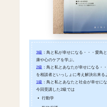
3級
：鳥と私が幸せになる・・・愛鳥
康や心のケアを学ぶ。
2級
：鳥と私とあなたが幸せになる・
を相談者といっしょに考え解決出来る
1級
：鳥と私とあなたと社会が幸せに
今回受講した2級では
行動学