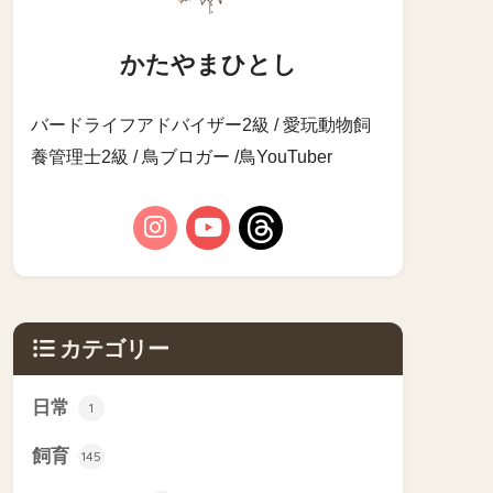
かたやまひとし
バードライフアドバイザー2級 / 愛玩動物飼
養管理士2級 / 鳥ブロガー /鳥YouTuber
カテゴリー
日常
1
飼育
145