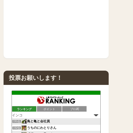
投票お願いします！
ランキング
ポイント
ブロ画
鳥と亀と会社員
151位
うちのにわとりさん
152位