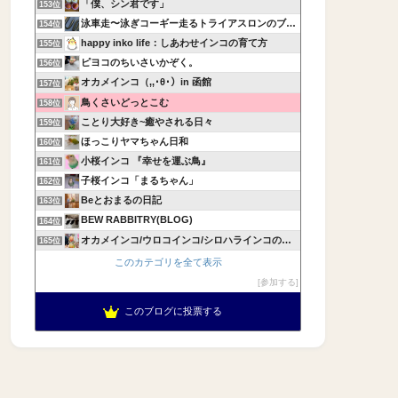
「僕、シン君です」
153位
泳車走〜泳ぎコーギー走るトライアスロンのブログ〜
154位
happy inko life：しあわせインコの育て方
155位
ピヨコのちいさいかぞく。
156位
オカメインコ（,,･θ･）in 函館
157位
鳥くさいどっとこむ
158位
ことり大好き~癒やされる日々
159位
ほっこりヤマちゃん日和
160位
小桜インコ 『幸せを運ぶ鳥』
161位
子桜インコ「まるちゃん」
162位
Beとおまるの日記
163位
BEW RABBITRY(BLOG)
164位
オカメインコ/ウロコインコ/シロハラインコの飼育記録
165位
このカテゴリを全て表示
参加する
このブログに投票する