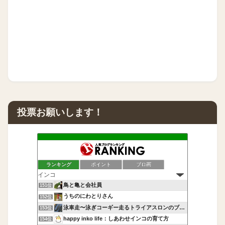
投票お願いします！
ランキング
ポイント
ブロ画
鳥と亀と会社員
151位
うちのにわとりさん
152位
泳車走〜泳ぎコーギー走るトライアスロンのブログ〜
153位
happy inko life：しあわせインコの育て方
154位