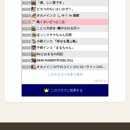
「僕、シン君です」
155位
ピヨコのちいさいかぞく。
156位
オカメインコ（,,･θ･）in 函館
157位
鳥くさいどっとこむ
158位
ことり大好き~癒やされる日々
159位
ほっこりヤマちゃん日和
160位
小桜インコ 『幸せを運ぶ鳥』
161位
子桜インコ「まるちゃん」
162位
Beとおまるの日記
163位
BEW RABBITRY(BLOG)
164位
オカメインコ/ウロコインコ/シロハラインコの飼育記録
165位
このカテゴリを全て表示
参加する
このブログに投票する