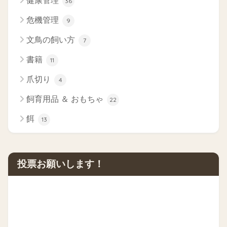
健康管理
36
危機管理
9
文鳥の飼い方
7
書籍
11
爪切り
4
飼育用品 ＆ おもちゃ
22
餌
13
投票お願いします！