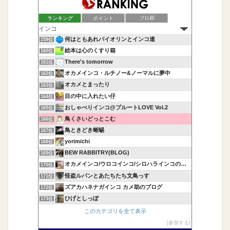
ランキング
ポイント
ブロ画
何はともあれバイオリンとインコ達
159位
絵本は心のくすり箱
160位
There's tomorrow
161位
オカメインコ・ルチノー&ノーマルに夢中
162位
オカメとまったり
163位
目の中に入れたい仔
164位
おしゃべりインコ@ブルートLOVE Vol.2
165位
鳥くさいどっとこむ
166位
鳥ときどき蜥蜴
167位
yorimichi
168位
BEW RABBITRY(BLOG)
169位
オカメインコ/ウロコインコ/シロハラインコの飼育記録
170位
怪盗ルパンとあたちたち文鳥っす
171位
ズアカハネナガインコ カメ助のブログ
172位
ひげとしっぽ
173位
このカテゴリを全て表示
参加する