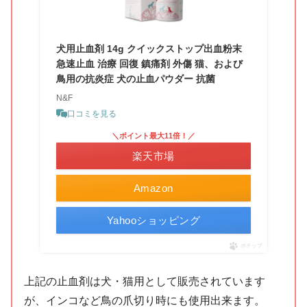
犬用止血剤 14g クイックストップ出血粉末
急速止血 治療 回復 鎮痛剤 外傷 猫、および
鳥用の抗炎症 犬の止血パウダー 抗菌
N&F
口コミを見る
＼ポイント最大11倍！／
楽天市場
Amazon
Yahooショッピング
ポチップ
上記の止血剤は犬・猫用として販売されています
が、インコなど鳥の爪切り時にも使用出来ます。