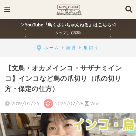
▷YouTube『鳥くさいちゃんねる』はこちら◁
ホーム
飼育
爪切り
【文鳥・オカメインコ・サザナミイン
コ】インコなど鳥の爪切り（爪の切り
方・保定の仕方）
2019/02/26
2025/02/28
2min