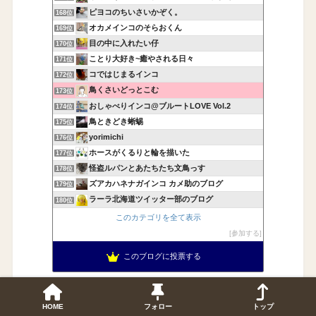
ピヨコのちいさいかぞく。
168位
オカメインコのそらおくん
169位
目の中に入れたい仔
170位
ことり大好き~癒やされる日々
171位
コではじまるインコ
172位
鳥くさいどっとこむ
173位
おしゃべりインコ@ブルートLOVE Vol.2
174位
鳥ときどき蜥蜴
175位
yorimichi
176位
ホースがくるりと輪を描いた
177位
怪盗ルパンとあたちたち文鳥っす
178位
ズアカハネナガインコ カメ助のブログ
179位
ラーラ北海道ツイッター部のブログ
180位
このカテゴリを全て表示
参加する
このブログに投票する
HOME
フォロー
トップ