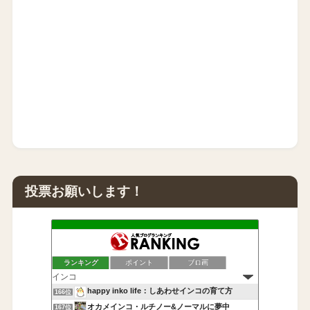
投票お願いします！
ランキング
ポイント
ブロ画
happy inko life：しあわせインコの育て方
166位
オカメインコ・ルチノー&ノーマルに夢中
167位