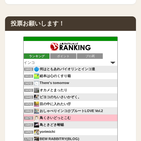
投票お願いします！
ランキング
ポイント
ブロ画
何はともあれバイオリンとインコ達
160位
絵本は心のくすり箱
161位
There's tomorrow
162位
オカメとまったり
163位
ピヨコのちいさいかぞく。
164位
目の中に入れたい仔
165位
おしゃべりインコ@ブルートLOVE Vol.2
166位
鳥くさいどっとこむ
167位
鳥ときどき蜥蜴
168位
yorimichi
169位
BEW RABBITRY(BLOG)
170位