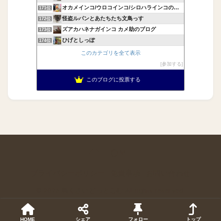
オカメインコ/ウロコインコ/シロハラインコの飼育記録
171位
怪盗ルパンとあたちたち文鳥っす
172位
ズアカハネナガインコ カメ助のブログ
173位
ひげとしっぽ
174位
このカテゴリを全て表示
参加する
このブログに投票する
HOME
プライバシーポリシー
免責事項
お問い合わせ
© 2026 鳥くさいどっとこむ All rights reserved.
HOME
シェア
フォロー
トップ