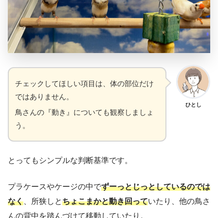
チェックしてほしい項目は、体の部位だけ
ではありません。
ひとし
鳥さんの『動き』についても観察しましょ
う。
とってもシンプルな判断基準です。
プラケースやケージの中で
ずーっとじっとしているのでは
なく
、所狭しと
ちょこまかと動き回って
いたり、他の鳥さ
んの背中を踏んづけて移動していたり。