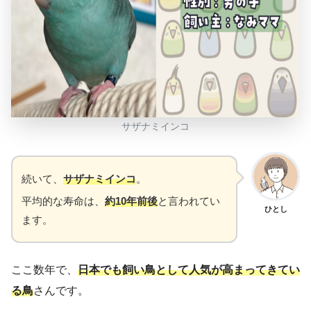
サザナミインコ
続いて、
サザナミインコ
。
平均的な寿命は、
約10年前後
と言われてい
ひとし
ます。
ここ数年で、
日本でも飼い鳥として人気が高まってきてい
る鳥
さんです。