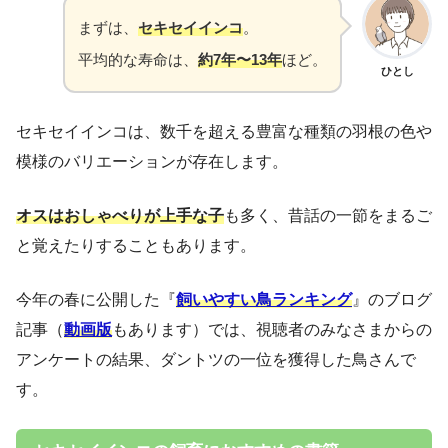
まずは、
セキセイインコ
。
平均的な寿命は、
約7年〜13年
ほど。
ひとし
セキセイインコは、数千を超える豊富な種類の羽根の色や
模様のバリエーションが存在します。
オスはおしゃべりが上手な子
も多く、昔話の一節をまるご
と覚えたりすることもあります。
今年の春に公開した『
飼いやすい鳥ランキング
』のブログ
記事（
動画版
もあります）では、視聴者のみなさまからの
アンケートの結果、ダントツの一位を獲得した鳥さんで
す。