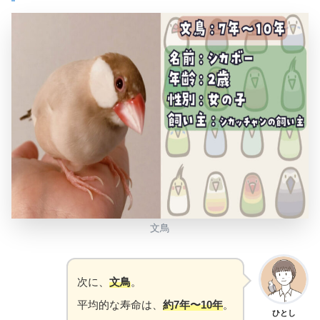
文鳥
次に、
文鳥
。
平均的な寿命は、
約7年〜10年
。
ひとし