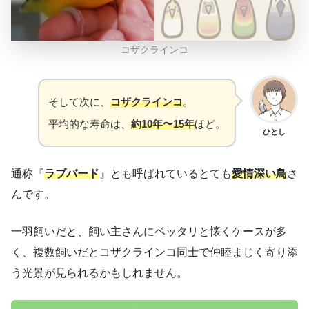
コザクラインコ
そして次に、
コザクラインコ
。
平均的な寿命は、
約10年〜15年
ほど。
ひとし
通称『
ラブバード
』とも呼ばれているとても
愛情深い鳥
さ
んです。
一羽飼いだと、飼い主さんにベッタリと懐くケースが多
く、複数飼いだとコザクラインコ同士で仲睦まじく寄り添
う光景が見られるかもしれません。