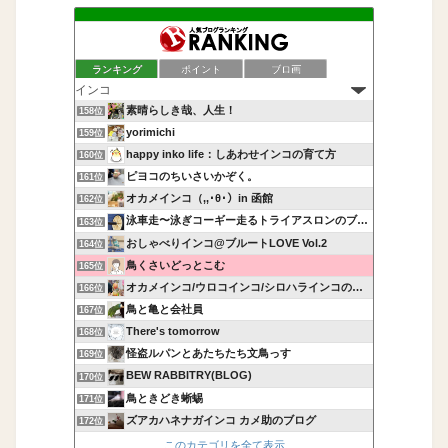
ランキング
ポイント
ブロ画
素晴らしき哉、人生！
158位
yorimichi
159位
happy inko life：しあわせインコの育て方
160位
ピヨコのちいさいかぞく。
161位
オカメインコ（,,･θ･）in 函館
162位
泳車走〜泳ぎコーギー走るトライアスロンのブログ〜
163位
おしゃべりインコ@ブルートLOVE Vol.2
164位
鳥くさいどっとこむ
165位
オカメインコ/ウロコインコ/シロハラインコの飼育記録
166位
鳥と亀と会社員
167位
There's tomorrow
168位
怪盗ルパンとあたちたち文鳥っす
169位
BEW RABBITRY(BLOG)
170位
鳥ときどき蜥蜴
171位
ズアカハネナガインコ カメ助のブログ
172位
このカテゴリを全て表示