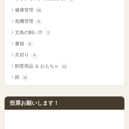
健康管理
36
危機管理
9
文鳥の飼い方
7
書籍
11
爪切り
4
飼育用品 ＆ おもちゃ
22
餌
13
投票お願いします！