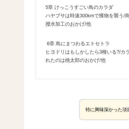
5章 けっこうすごい鳥のカラダ
ハヤブサは時速300kmで獲物を襲う
撥水加工のおかげ/他
6章 鳥にまつわるエトセトラ
ヒヨドリはもしかしたら3種いる?/カ
れたのは桃太郎のおかげ/他
特に興味深かった項