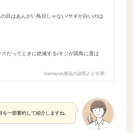
/鳥の目はあんがい鳥目じゃない/サギが白いのは
ラスだってときに絶滅する/キジが国鳥に選ば
※amazon商品の説明より引用
目を一部要約して紹介しますね。