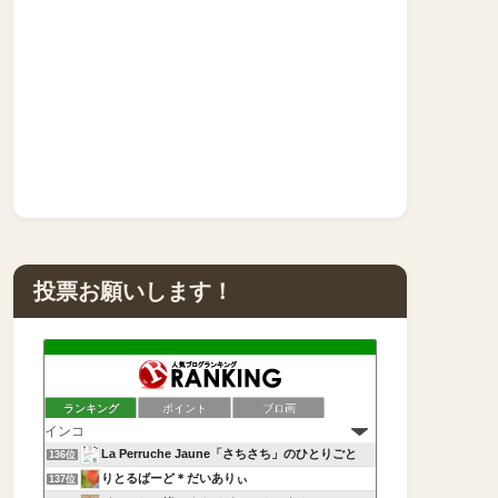
投票お願いします！
ランキング
ポイント
ブロ画
La Perruche Jaune「さちさち」のひとりごと
136位
りとるばーど＊だいありぃ
137位