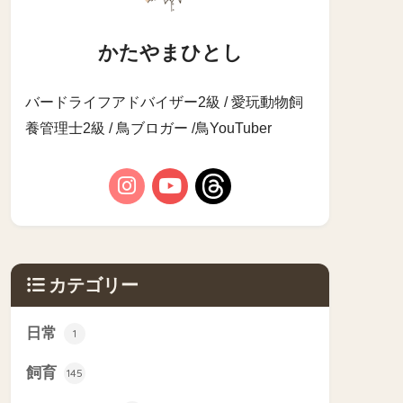
かたやまひとし
バードライフアドバイザー2級 / 愛玩動物飼
養管理士2級 / 鳥ブロガー /鳥YouTuber
カテゴリー
日常
1
飼育
145