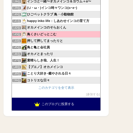
インコと一緒〜オカメインコ＆ヨウム＋α〜
138位
(∪・ω・)インコ時々ワンコ(o･e･)
139位
ひごペットクラブ 鳥・小動物館
140位
happy inko life：しあわせインコの育て方
141位
オカメインコのそらおくん
142位
鳥くさいどっとこむ
143位
押して押してまったりと
144位
鳥と亀と会社員
145位
オカメとまったり
146位
素晴らしき哉、人生！
147位
【ブエノ】オカメインコ
148位
ことり大好き~癒やされる日々
149位
コトリエな日々
150位
このカテゴリを全て表示
参加する
このブログに投票する