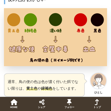
通常、鳥の便の色は色が濃く付いた餌でな
い限りは、
黄土色
や
緑褐色
をしています。
ひとし
濃い緑色だと金属中毒
を発症していたり、
出血をしている
HOME
シェア
フォロー
トップ