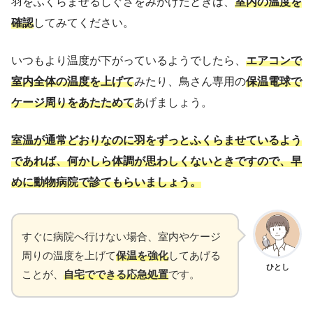
羽をふくらませるしぐさをみかけたときは、
室内の温度を
確認
してみてください。
いつもより温度が下がっているようでしたら、
エアコンで
室内全体の温度を上げて
みたり、鳥さん専用の
保温電球で
ケージ周りをあたためて
あげましょう。
室温が通常どおりなのに羽をずっとふくらませているよう
であれば、何かしら体調が思わしくないときですので、早
めに動物病院で診てもらいましょう。
すぐに病院へ行けない場合、室内やケージ
周りの温度を上げて
保温を強化
してあげる
ひとし
ことが、
自宅でできる応急処置
です。