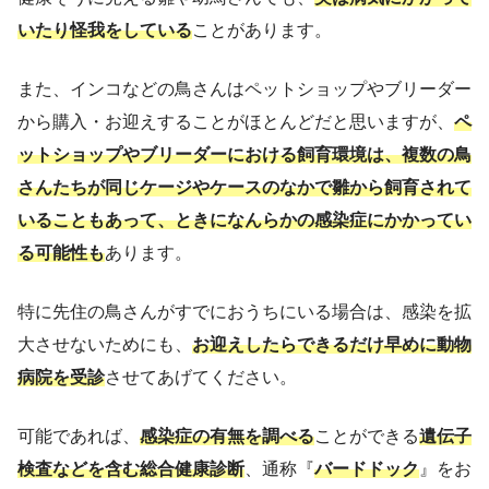
いたり怪我をしている
ことがあります。
また、インコなどの鳥さんはペットショップやブリーダー
から購入・お迎えすることがほとんどだと思いますが、
ペ
ットショップやブリーダーにおける飼育環境は、複数の鳥
さんたちが同じケージやケースのなかで雛から飼育されて
いることもあって、ときになんらかの感染症にかかってい
る可能性も
あります。
特に先住の鳥さんがすでにおうちにいる場合は、感染を拡
大させないためにも、
お迎えしたらできるだけ早めに動物
病院を受診
させてあげてください。
可能であれば、
感染症の有無を調べる
ことができる
遺伝子
検査などを含む総合健康診断
、通称『
バードドック
』をお