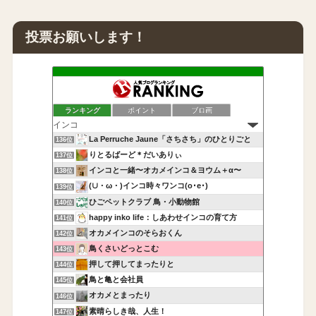
投票お願いします！
ランキング
ポイント
ブロ画
La Perruche Jaune「さちさち」のひとりごと
136位
りとるばーど＊だいありぃ
137位
インコと一緒〜オカメインコ＆ヨウム＋α〜
138位
(∪・ω・)インコ時々ワンコ(o･e･)
139位
ひごペットクラブ 鳥・小動物館
140位
happy inko life：しあわせインコの育て方
141位
オカメインコのそらおくん
142位
鳥くさいどっとこむ
143位
押して押してまったりと
144位
鳥と亀と会社員
145位
オカメとまったり
146位
素晴らしき哉、人生！
147位